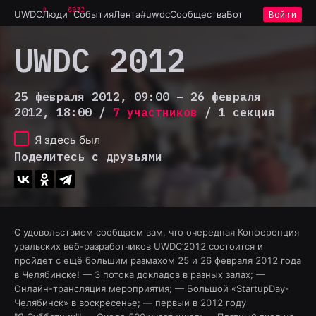
6932
UWDC
Люди
События
Лента
#uwdc
Сообщества
Бот
Войти
UWDC 2012
25 февраля 2012, 09:00 – 26 февраля
2012, 18:00
/
7 участников
/ 1 секция
Я здесь был
Поделитесь с друзьями
С удовольствием сообщаем вам, что очередная Конференция
уральских веб-разработчиков UWDC’2012 состоится и
пройдет с ещё большим размахом 25 и 26 февраля 2012 года
в Челябинске! — 3 потока докладов в разных залах; —
Онлайн-трансляция мероприятия; — Большой «StartupDay-
Челябинск» в воскресенье; — первый в 2012 году