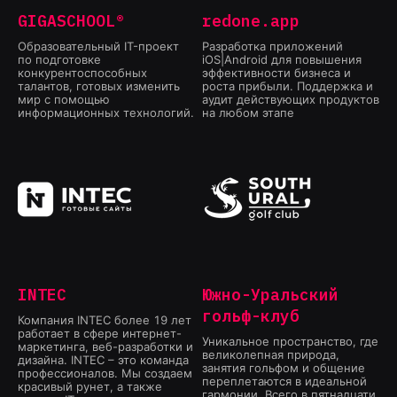
GIGASCHOOL®
redone.app
Образовательный IT-проект
Разработка приложений
по подготовке
iOS|Android для повышения
конкурентоспособных
эффективности бизнеса и
талантов, готовых изменить
роста прибыли. Поддержка и
мир с помощью
аудит действующих продуктов
информационных технологий.
на любом этапе
INTEC
Южно-Уральский
гольф-клуб
Компания INTEC более 19 лет
работает в сфере интернет-
Уникальное пространство, где
маркетинга, веб-разработки и
великолепная природа,
дизайна. INTEC – это команда
занятия гольфом и общение
профессионалов. Мы создаем
переплетаются в идеальной
красивый рунет, а также
гармонии. Всего в пятнадцати