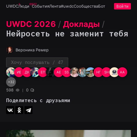
6932
UWDC
Люди
События
Лента
#uwdc
Сообщества
Бот
Войти
UWDC 2026
/
Доклады
/
Нейросеть не заменит тебя
Вероника Ремер
Хочу послушать
/ 47
ИЕ
ДК
ЕП
АЕ
SS
НГ
SН
AA
+
32
598
0
Поделитесь с друзьями