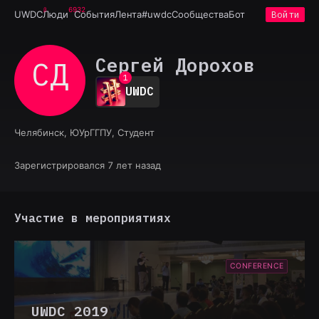
6932
UWDC
Люди
События
Лента
#uwdc
Сообщества
Бот
Войти
Сергей Дорохов
СД
0
1
UWDC
2
3
4
Челябинск, ЮУрГГПУ, Студент
5
6
7
Зарегистрировался 7 лет назад
8
9
Участие в мероприятиях
CONFERENCE
UWDC 2019