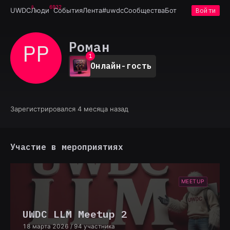
6932
UWDC
Люди
События
Лента
#uwdc
Сообщества
Бот
Войти
Роман
РР
0
1
Онлайн-гость
2
3
4
5
6
Зарегистрировался 4 месяца назад
7
8
9
Участие в мероприятиях
MEETUP
UWDC LLM Meetup 2
18 марта 2026
/ 94 участника