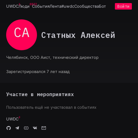
6932
UWDC
Люди
События
Лента
#uwdc
Сообщества
Бот
Войти
СА
Статных Алексей
Челябинск, ООО Аист, технический директор
Зарегистрировался 7 лет назад
Участие в мероприятиях
Пользователь ещё не участвовал в событиях
UWDC