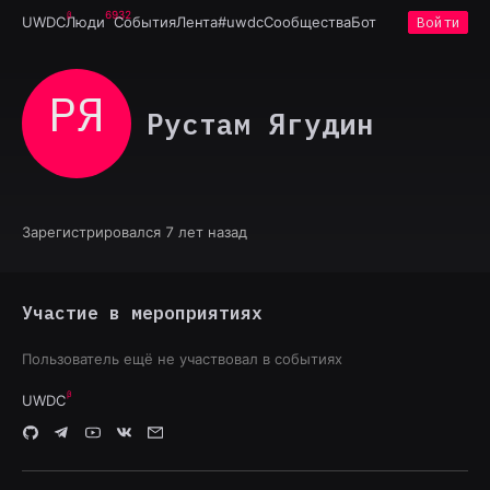
6932
UWDC
Люди
События
Лента
#uwdc
Сообщества
Бот
Войти
РЯ
Рустам Ягудин
Зарегистрировался 7 лет назад
Участие в мероприятиях
Пользователь ещё не участвовал в событиях
UWDC