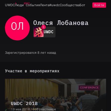
6932
UWDC
Люди
События
Лента
#uwdc
Сообщества
Бот
Войти
Олеся Лобанова
ОЛ
0
1
UWDC
2
3
4
5
6
Зарегистрировался 8 лет назад
7
8
9
Участие в мероприятиях
CONFERENCE
UWDC 2018
19 мая 2018
/ 606 участников