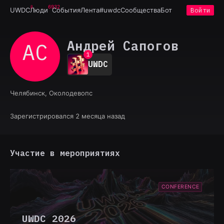
6932
UWDC
Люди
События
Лента
#uwdc
Сообщества
Бот
Войти
Андрей Сапогов
АС
0
1
UWDC
2
3
4
Челябинск, Околодевопс
5
6
7
Зарегистрировался 2 месяца назад
8
9
Участие в мероприятиях
CONFERENCE
UWDC 2026