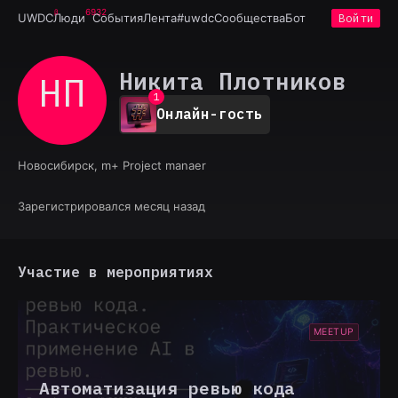
6932
UWDC
Люди
События
Лента
#uwdc
Сообщества
Бот
Войти
Никита Плотников
НП
0
1
Онлайн-гость
2
3
4
Новосибирск, m+ Project manaer
5
6
7
Зарегистрировался месяц назад
8
9
Участие в мероприятиях
MEETUP
Автоматизация ревью кода