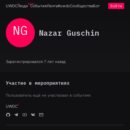
6932
UWDC
Люди
События
Лента
#uwdc
Сообщества
Бот
Войти
NG
Nazar Guschin
Зарегистрировался 7 лет назад
Участие в мероприятиях
Пользователь ещё не участвовал в событиях
UWDC