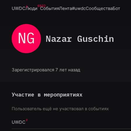
6932
UWDC
Люди
События
Лента
#uwdc
Сообщества
Бот
NG
Nazar Guschin
Зарегистрировался 7 лет назад
Участие в мероприятиях
Пользователь ещё не участвовал в событиях
UWDC