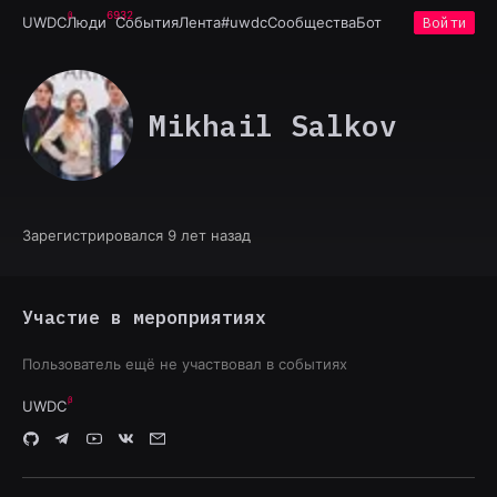
6932
UWDC
Люди
События
Лента
#uwdc
Сообщества
Бот
Войти
Mikhail Salkov
Зарегистрировался 9 лет назад
Участие в мероприятиях
Пользователь ещё не участвовал в событиях
UWDC