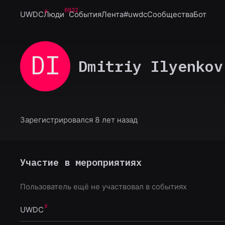
6932
UWDC
Люди
События
Лента
#uwdc
Сообщества
Бот
DI
Dmitriy Ilyenkov
Зарегистрировался 8 лет назад
Участие в мероприятиях
Пользователь ещё не участвовал в событиях
UWDC