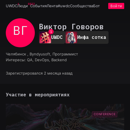
6932
UWDC
Люди
События
Лента
#uwdc
Сообщества
Бот
Войти
Виктор Говоров
ВГ
0
1
UWDC
Инфа сотка
2
3
4
Челябинск , Byndyusoft, Программист
5
Интересы:
QA, DevOps, Backend
6
7
8
Зарегистрировался 2 месяца назад
9
Участие в мероприятиях
CONFERENCE