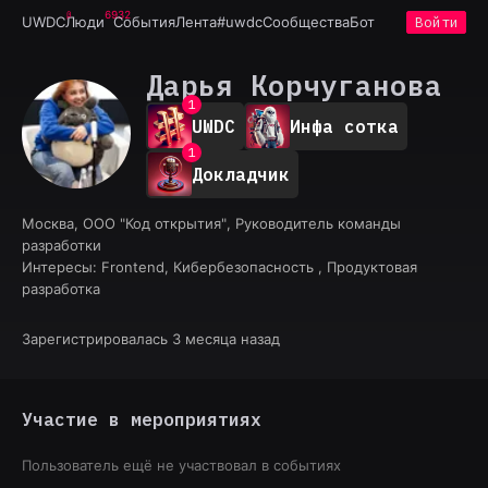
6932
UWDC
Люди
События
Лента
#uwdc
Сообщества
Бот
Войти
Дарья Корчуганова
0
1
UWDC
Инфа сотка
2
0
3
1
4
Докладчик
2
5
3
6
4
Москва, ООО "Код открытия", Руководитель команды
7
5
разработки
8
6
Интересы:
Frontend, Кибербезопасность , Продуктовая
9
7
разработка
8
9
Зарегистрировалась 3 месяца назад
Участие в мероприятиях
Пользователь ещё не участвовал в событиях