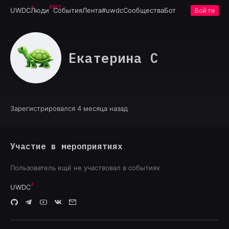
6932
UWDC
Люди
События
Лента
#uwdc
Сообщества
Бот
Войти
Екатерина С
Зарегистрировался 4 месяца назад
Участие в мероприятиях
Пользователь ещё не участвовал в событиях
UWDC