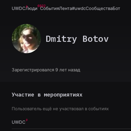
6932
UWDC
Люди
События
Лента
#uwdc
Сообщества
Бот
Dmitry Botov
Зарегистрировался 9 лет назад
Участие в мероприятиях
Пользователь ещё не участвовал в событиях
UWDC