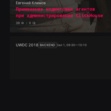
Евгений Климов
Применение кодинговых агентов
при администрировании ClickHouse
39
0
UWDC 2018
BACKEND
Зал 1, 09:30—10:10