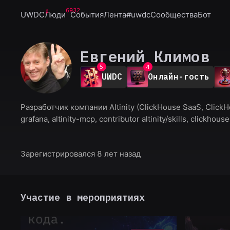
6932
UWDC
Люди
События
Лента
#uwdc
Сообщества
Бот
0
1
0
2
1
3
2
Евгений Климов
4
3
5
4
UWDC
Онлайн-гость
6
5
7
6
8
7
Разработчик компании Altinity (ClickHouse SaaS, ClickH
9
8
grafana, altinity-mcp, contributor altinity/skills, clickhou
9
Зарегистрировался 8 лет назад
Участие в мероприятиях