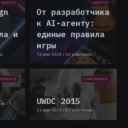
MEETUP
MEETUP
gn
От разработчика
к AI-агенту:
ла и
единые правила
игры
ов
12 мая 2026
/ 52 участника
FERENCE
CONFERENCE
UWDC 2015
ков
/ 1
23 мая 2015
/ 63 участника