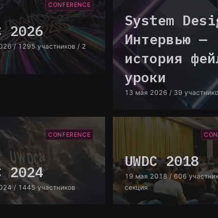
CONFERENCE
System Desi
C 2026
Интервью —
026
/ 1295 участников
/ 2
история фей
уроки
13 мая 2026
/ 39 участник
CONFERENCE
CON
UWDC 2018
C 2024
19 мая 2018
/ 606 участни
024
/ 1445 участников
секция