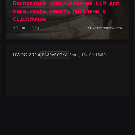
Бесплатное использование LLM для
того чтобы решать проблемы с
ClickHouse
391
0
31
хотят послушать
UWDC 2014
РАЗРАБОТКА
Зал 1, 15:10—15:50