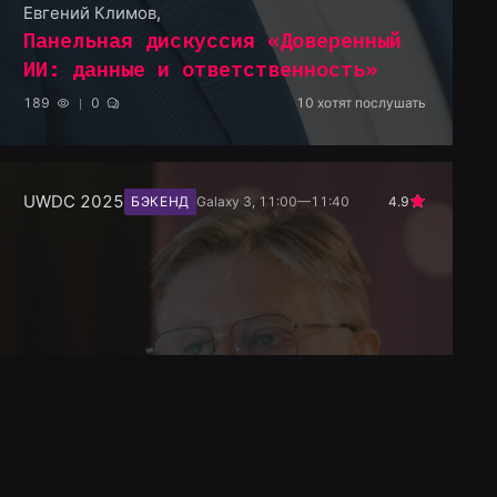
Евгений Климов
,
Панельная дискуссия «Доверенный
ИИ: данные и ответственность»
189
0
10
хотят послушать
UWDC 2025
БЭКЕНД
Galaxy 3, 11:00—11:40
4.9