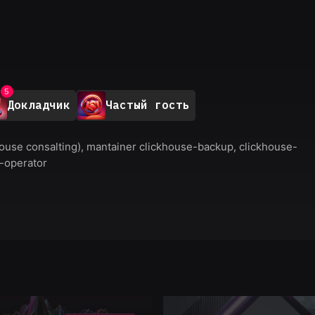
0
1
2
3
4
5
Докладчик
Частый гость
6
7
8
ouse consalting), mantainer clickhouse-backup, clickhouse-
9
se-operator