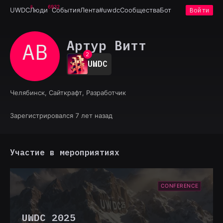
6932
UWDC
Люди
События
Лента
#uwdc
Сообщества
Бот
Войти
0
Артур Витт
АВ
1
2
UWDC
3
4
5
Челябинск, Сайткрафт, Разработчик
6
7
8
Зарегистрировался 7 лет назад
9
Участие в мероприятиях
CONFERENCE
UWDC 2025