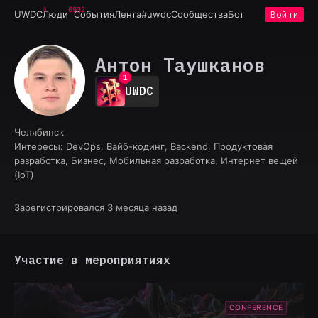
6932
UWDC
Люди
События
Лента
#uwdc
Сообщества
Бот
Войти
Антон Таушканов
0
1
UWDC
2
3
4
Челябинск
5
Интересы:
DevOps, Вайб-кодинг, Backend, Продуктовая
6
разработка, Бизнес, Мобильная разработка, Интернет вещей
7
(IoT)
8
9
Зарегистрировался 3 месяца назад
Участие в мероприятиях
CONFERENCE