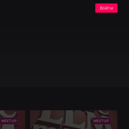
Войти
MEETUP
MEETUP