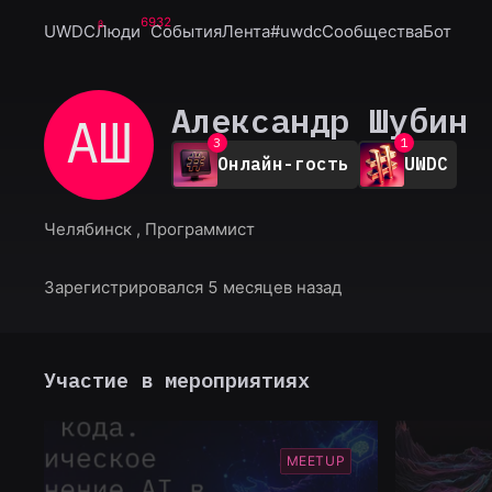
6932
UWDC
Люди
События
Лента
#uwdc
Сообщества
Бот
0
1
Александр Шубин
АШ
2
0
3
1
Онлайн-гость
UWDC
4
2
5
3
6
4
Челябинск , Программист
7
5
8
6
9
7
Зарегистрировался 5 месяцев назад
8
9
Участие в мероприятиях
MEETUP