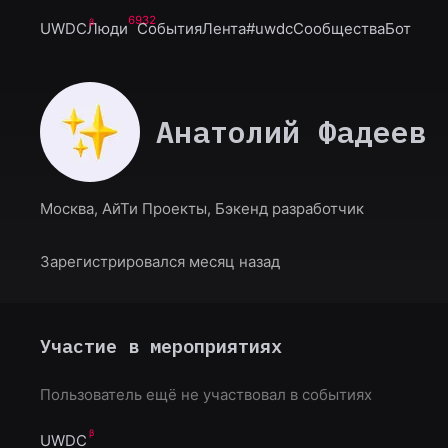
6932
UWDC
Люди
События
Лента
#uwdc
Сообщества
Бот
Анатолий Фадеев
Москва, АйТи Проекты, Бэкенд разработчик
Зарегистрировался месяц назад
Участие в мероприятиях
Пользователь ещё не участвовал в событиях
UWDC