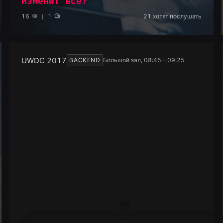
изменит все?
16
1
21
хотят послушать
UWDC 2017
BACKEND
Большой зал, 08:45—09:25