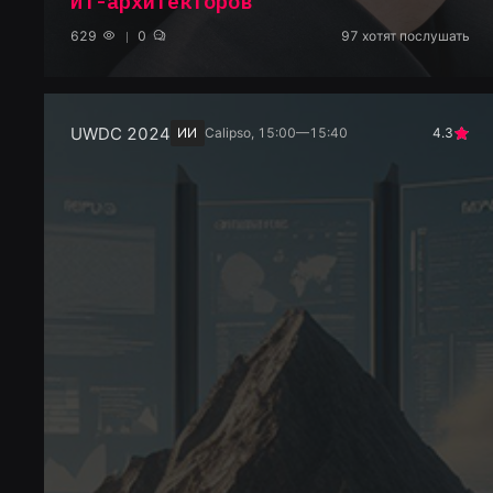
ИТ-архитекторов
629
0
97
хотят послушать
UWDC 2024
ИИ
Calipso, 15:00—15:40
4.3