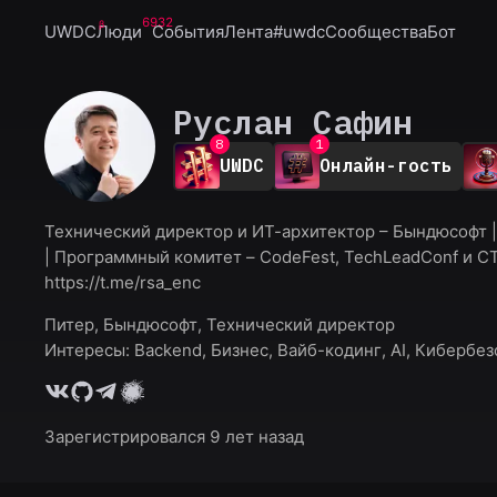
2
6932
UWDC
Люди
События
Лента
#uwdc
Сообщества
Бот
3
4
5
6
Руслан Сафин
7
0
8
1
UWDC
Онлайн-гость
9
2
3
4
Технический директор и ИТ-архитектор – Бындюсофт |
5
| Программный комитет – CodeFest, TechLeadConf и C
6
7
https://t.me/rsa_enc
8
9
Питер, Бындюсофт, Технический директор
Интересы:
Backend, Бизнес, Вайб-кодинг, AI, Кибербе
Зарегистрировался 9 лет назад