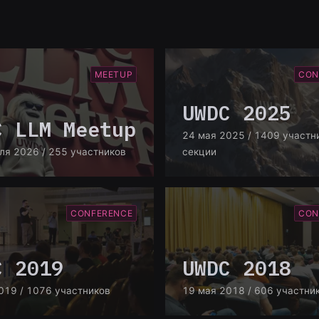
MEETUP
CON
UWDC 2025
C LLM Meetup
24 мая 2025
/ 1409 участн
ля 2026
/ 255 участников
секции
CONFERENCE
CON
C 2019
UWDC 2018
019
/ 1076 участников
19 мая 2018
/ 606 участни