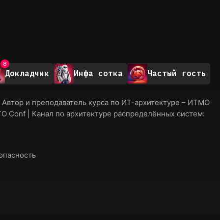
2
3
4
5
6
7
8
Докладчик
Инфа сотка
Частый гость
9
 Автор и преподаватель курса по ИТ-архитектуре – ИТМО
TO Conf | Канал по архитектуре распределённых систем:
зопасность