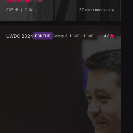
связанности
907
0
57
хотят послушать
UWDC 2024
БЭКЕНД
Galaxy 3, 11:00—11:40
4.8