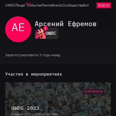
6932
UWDC
Люди
События
Лента
#uwdc
Сообщества
Бот
Войти
Арсений Ефремов
АЕ
0
1
UWDC
2
3
4
5
6
Зарегистрировался 3 года назад
7
8
9
Участие в мероприятиях
CONFERENCE
UWDC 2023
3 июня 2023
/ 1332 участника