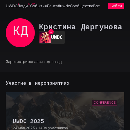
6932
UWDC
Люди
События
Лента
#uwdc
Сообщества
Бот
Войти
Кристина Дергунова
КД
0
1
UWDC
2
3
4
5
6
Зарегистрировался год назад
7
8
9
Участие в мероприятиях
CONFERENCE
UWDC 2025
24 мая 2025
/ 1409 участников