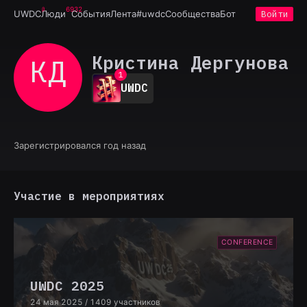
6932
UWDC
Люди
События
Лента
#uwdc
Сообщества
Бот
Войти
Кристина Дергунова
КД
0
1
UWDC
2
3
4
5
6
Зарегистрировался год назад
7
8
9
Участие в мероприятиях
CONFERENCE
UWDC 2025
24 мая 2025
/ 1409 участников