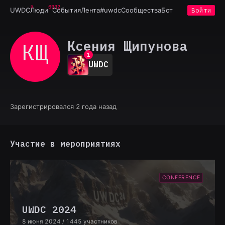
6932
UWDC
Люди
События
Лента
#uwdc
Сообщества
Бот
Войти
Ксения Щипунова
КЩ
0
1
UWDC
2
3
4
5
6
Зарегистрировался 2 года назад
7
8
9
Участие в мероприятиях
CONFERENCE
UWDC 2024
8 июня 2024
/ 1445 участников