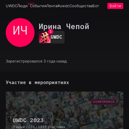
6932
UWDC
Люди
События
Лента
#uwdc
Сообщества
Бот
Войти
Ирина Чепой
ИЧ
0
1
UWDC
2
3
4
5
6
Зарегистрировался 3 года назад
7
8
9
Участие в мероприятиях
CONFERENCE
UWDC 2023
3 июня 2023
/ 1332 участника