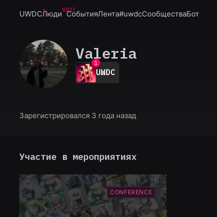
6932
UWDC
Люди
События
Лента
#uwdc
Сообщества
Бот
Valeria
0
1
UWDC
2
3
4
5
6
Зарегистрировался 3 года назад
7
8
9
Участие в мероприятиях
CONFERENCE