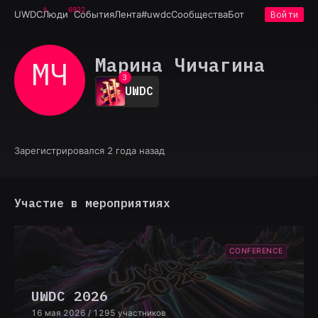
6932
UWDC
Люди
События
Лента
#uwdc
Сообщества
Бот
Войти
0
1
Марина Чичагина
МЧ
2
3
UWDC
4
5
6
7
8
Зарегистрировался 2 года назад
9
Участие в мероприятиях
CONFERENCE
UWDC 2026
16 мая 2026
/ 1295 участников