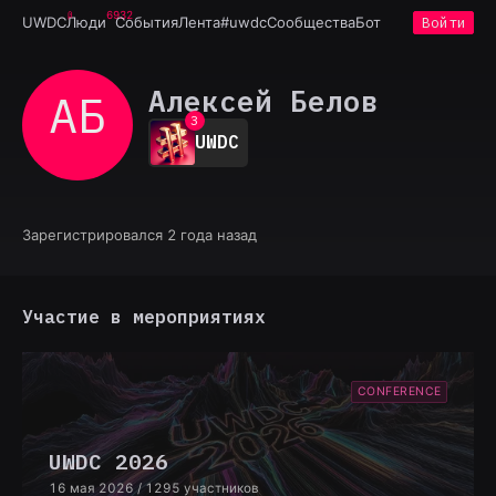
6932
UWDC
Люди
События
Лента
#uwdc
Сообщества
Бот
Войти
0
1
Алексей Белов
АБ
2
3
UWDC
4
5
6
7
8
Зарегистрировался 2 года назад
9
Участие в мероприятиях
CONFERENCE
UWDC 2026
16 мая 2026
/ 1295 участников