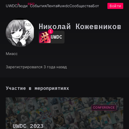
6932
UWDC
Люди
События
Лента
#uwdc
Сообщества
Бот
Войти
Николай Кожевников
0
1
UWDC
2
3
4
Миасс
5
6
7
Зарегистрировался 3 года назад
8
9
Участие в мероприятиях
CONFERENCE
UWDC 2023