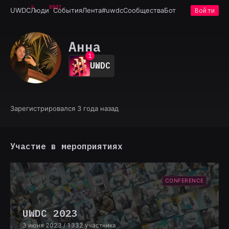
6932
UWDC
Люди
События
Лента
#uwdc
Сообщества
Бот
Войти
Анна
0
1
UWDC
2
3
4
5
6
Зарегистрировался 3 года назад
7
8
9
Участие в мероприятиях
CONFERENCE
UWDC 2023
3 июня 2023
/ 1332 участника