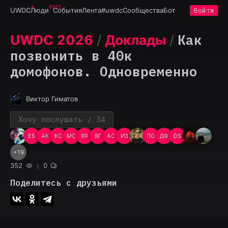
6932
UWDC
Люди
События
Лента
#uwdc
Сообщества
Бот
Войти
Как
UWDC 2026
/
Доклады
/
позвонить в 40к
домофонов. Одновременно
Виктор Гиматов
Хочу послушать
/ 34
ЕБ
АК
КС
МС
RR
ВГ
АС
ИЗ
ПО
ДФ
DS
+
19
352
0
Поделитесь с друзьями