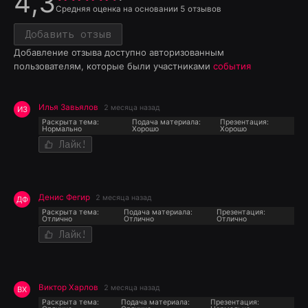
4,3
Средняя оценка на основании
5
отзывов
Добавить отзыв
Добавление отзыва доступно авторизованным
пользователям, которые были участниками
события
Илья Завьялов
2 месяца назад
ИЗ
Раскрыта тема:
Подача материала:
Презентация:
Нормально
Хорошо
Хорошо
Лайк!
Денис Фегир
2 месяца назад
ДФ
Раскрыта тема:
Подача материала:
Презентация:
Отлично
Отлично
Отлично
Лайк!
Виктор Харлов
2 месяца назад
ВХ
Раскрыта тема:
Подача материала:
Презентация: