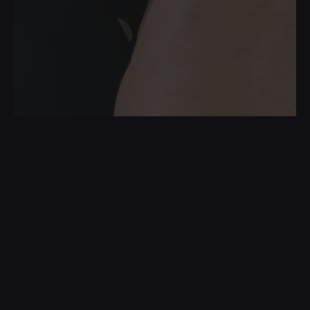
Руслан Сафин
,
Питер, Бындюсофт, Технический
директор
Будущее ИТ-архитектуры и работы ИТ-
архитекторов
629
0
97
хотят послушать