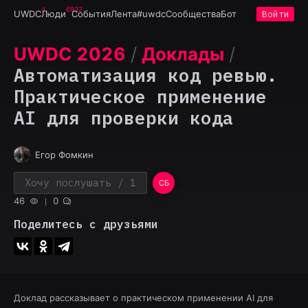
6932
UWDC
Люди
События
Лента
#uwdc
Сообщества
Бот
Войти
UWDC 2026
/
Доклады
/
Автоматизация код ревью.
Практическое применение
AI для проверки кода
Егор Фомкин
Хочу послушать
/ 1
СБ
46
0
Поделитесь с друзьями
Доклад рассказывает о практическом применении AI для