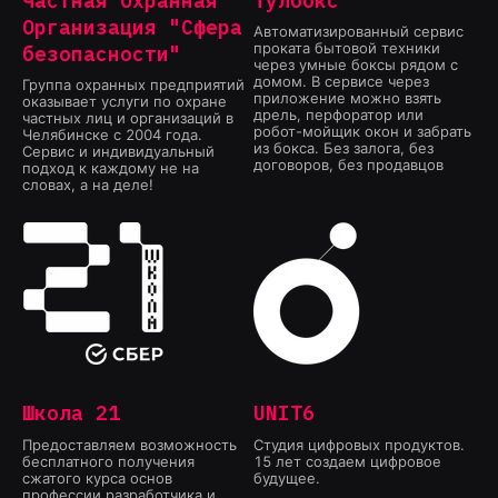
Частная Охранная
Тулбокс
Организация "Сфера
Автоматизированный сервис
проката бытовой техники
безопасности"
через умные боксы рядом с
домом. В сервисе через
Группа охранных предприятий
приложение можно взять
оказывает услуги по охране
дрель, перфоратор или
частных лиц и организаций в
робот-мойщик окон и забрать
Челябинске с 2004 года.
из бокса. Без залога, без
Сервис и индивидуальный
договоров, без продавцов
подход к каждому не на
словах, а на деле!
Школа 21
UNIT6
Предоставляем возможность
Студия цифровых продуктов.
бесплатного получения
15 лет создаем цифровое
сжатого курса основ
будущее.
профессии разработчика и