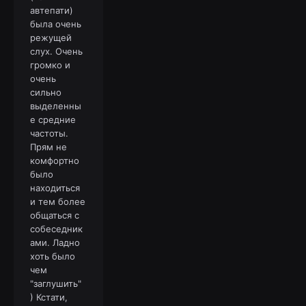
автепати)
была очень
режущей
слух. Очень
громко и
очень
сильно
выделенны
е средние
частоты.
Прям не
комфортно
было
находиться
и тем более
общаться с
собеседник
ами. Ладно
хоть было
чем
"заглушить"
) Кстати,