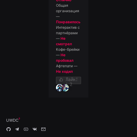
Общая
организация
—
Понравилось
Интерактив с
партнёрами
—
Не
смотрел
Кофе-брейки
—
Не
пробовал
Афтепати
—
Не ходил
Лайк!
/ 2
UWDC