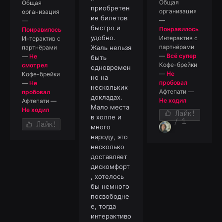
Общая
Общая
приобретен
организация
организация
ие билетов
—
—
быстро и
Понравилось
Понравилось
удобно.
Интерактив с
Интерактив с
партнёрами
партнёрами
Жаль нельзя
—
Всё супер
—
Не
быть
Кофе-брейки
смотрел
одновремен
—
Не
Кофе-брейки
но на
пробовал
—
Не
нескольких
Афтепати
—
пробовал
докладах.
Не ходил
Афтепати
—
Мало места
Не ходил
Лайк!
в холле и
/ 1
Лайк!
много
народу, это
несколько
доставляет
дискомфорт
, хотелось
бы немного
посвободне
е, тогда
интерактиво