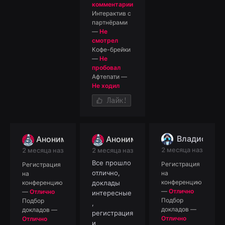
комментарии
Интерактив с
партнёрами
—
Не
смотрел
Кофе-брейки
—
Не
пробовал
Афтепати
—
Не ходил
Лайк!
Владислав 
Анонимный отзыв
Анонимный отзыв
2 месяца назад
2 месяца назад
2 месяца назад
Все прошло
Регистрация
Регистрация
отлично,
на
на
конференцию
конференцию
доклады
—
Отлично
—
Отлично
интересные
Подбор
Подбор
,
докладов
—
докладов
—
регистрация
Отлично
Отлично
и