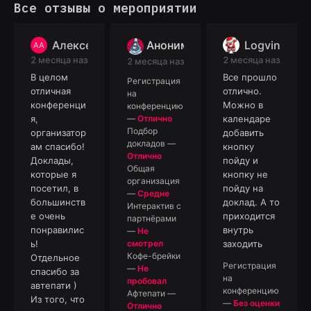
Все отзывы о мероприятии
Алексей
Logvinov Ev
Анонимный отзыв
АА
2 месяца назад
2 месяца назад
2 месяца назад
В целом
Все прошло
Регистрация
отличная
отлично.
на
конференци
Можно в
конференцию
—
Отлично
я,
календаре
Подбор
организатор
добавить
докладов
—
ам спасибо!
кнопку
Отлично
Доклады,
пойду и
Общая
которые я
кнопку не
организация
посетил, в
пойду на
—
Средне
большинств
доклад. А то
Интерактив с
е очень
приходится
партнёрами
понравилис
внутрь
—
Не
смотрел
ь!
заходить
Кофе-брейки
Отдельное
Регистрация
—
Не
спасибо за
на
пробовал
автепати )
конференцию
Афтепати
—
Из того, что
—
Без оценки
Отлично