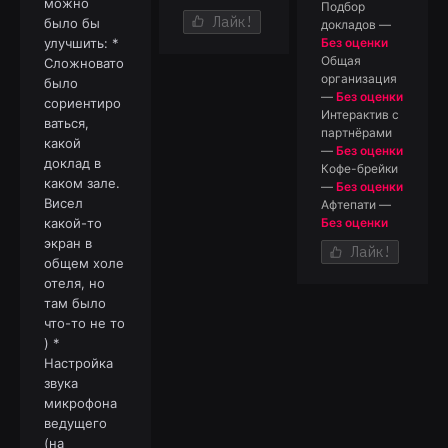
можно
Подбор
Лайк!
было бы
докладов
—
улучшить: *
Без оценки
Общая
Сложновато
организация
было
—
Без оценки
сориентиро
Интерактив с
ваться,
партнёрами
какой
—
Без оценки
доклад в
Кофе-брейки
каком зале.
—
Без оценки
Висел
Афтепати
—
какой-то
Без оценки
экран в
Лайк!
общем холе
отеля, но
там было
что-то не то
) *
Настройка
звука
микрофона
ведущего
(на