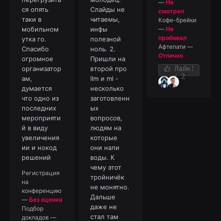
—
Не
ся опять
Слайды не
смотрел
таки в
читаемы,
Кофе-брейки
мобильном
инфы
—
Не
пробовал
утка го.
полезной
Афтепати
—
Спасибо
ноль. 2.
Отлично
огромное
Пришли на
Лайк!
организатор
второй про
/ 2
ам,
llm и ml -
думается
несколько
что одно из
заготовленн
последних
ых
мероприяти
вопросов,
й в виду
людям на
увеличения
которые
ии и нокод
они нали
решений
воды. К
чему этот
Регистрация
тройничёк
на
не монятно.
конференцию
Дальше
—
Без оценки
даже не
Подбор
стал там
докладов
—