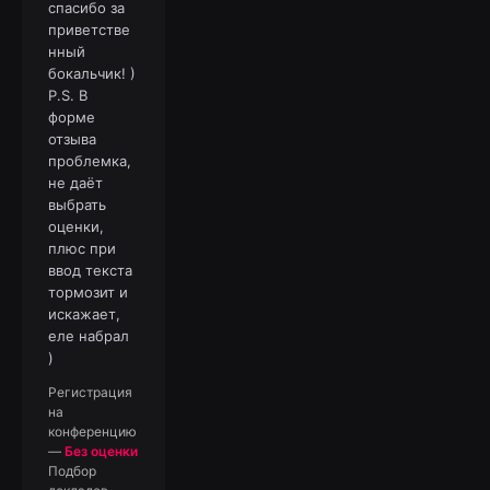
спасибо за
приветстве
нный
бокальчик! )
P.S. В
форме
отзыва
проблемка,
не даёт
выбрать
оценки,
плюс при
ввод текста
тормозит и
искажает,
еле набрал
)
Регистрация
на
конференцию
—
Без оценки
Подбор