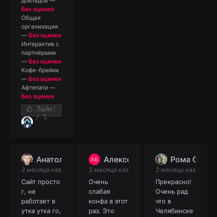
докладов
—
Без оценки
Общая
организация
—
Без оценки
Интерактив с
партнёрами
—
Без оценки
Кофе-брейки
—
Без оценки
Афтепати
—
Без оценки
Лайк!
/ 1
Анатолий Пирогов
Алексей Белов
Рома Сафр
АБ
2 месяца назад
2 месяца назад
2 месяца назад
Сайт просто
Очень
Прекрасно!
г, не
слабая
Очень рад
работает в
конфа в этот
что в
утка утка го,
раз. Это
Челябинске