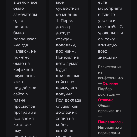
в целом все
моё
есть
было
субъективн
мероприяти
замечательн
ое мнение.
е такого
о, не
1. Первы
уровня и
понятно
доклад
масштаба! С
было
досидел
удовольстви
первоначал
струдом
ем хожу и
ьно где
половину,
агитирую
Галакси, не
про найм.
всех
понятно
Приехал на
знакомых!
было на
него думал
Регистрация
кофейной
будет
на
паузе что и
прикольные
конференцию
как +
кейсы по
—
Отлично
неудобство
найму, что
Подбор
сайта в
получил.
докладов
—
плане
Пол доклада
Отлично
Общая
просмотра
слушал как
организация
программы
докладчик
—
все время
ходил на
Понравилось
хотелось
собес,
Интерактив с
ему
какой он
партнёрами
перегрузить
молодец.