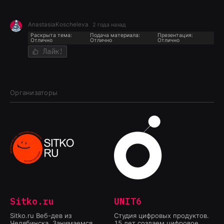
AnastasiaKoscheleva
2 года назад
Раскрыта тема:
Подача материала:
Презентация:
Отлично
Отлично
Отлично
Лайк!
Организаторы
Sitko.ru
UNIT6
Sitko.ru Веб-дев из
Студия цифровых продуктов.
Челябинска. Занимаемся
15 лет создаем цифровое