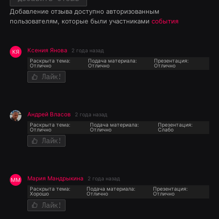
Добавление отзыва доступно авторизованным
пользователям, которые были участниками
события
Ксения Янова
2 года назад
КЯ
Раскрыта тема:
Подача материала:
Презентация:
Отлично
Отлично
Отлично
Лайк!
Андрей Власов
2 года назад
Раскрыта тема:
Подача материала:
Презентация:
Отлично
Отлично
Слабо
Лайк!
Мария Мандрыкина
2 года назад
ММ
Раскрыта тема:
Подача материала:
Презентация:
Хорошо
Отлично
Отлично
Лайк!