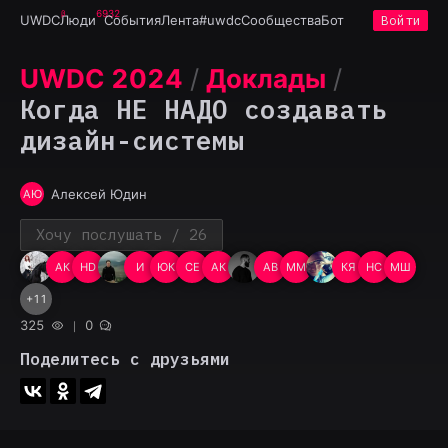
6932
UWDC
Люди
События
Лента
#uwdc
Сообщества
Бот
Войти
UWDC 2024
/
Доклады
/
Когда НЕ НАДО создавать
дизайн-системы
Алексей Юдин
АЮ
Хочу послушать
/ 26
АК
HD
И 
ЮК
СЕ
АК
AB
ММ
КЯ
НС
МШ
+
11
325
0
Поделитесь с друзьями