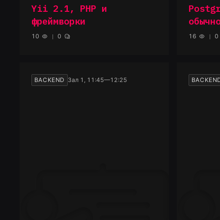
Yii 2.1, PHP и
Postg
фреймворки
обычн
10
0
16
0
BACKEND
Зал 1, 11:45—12:25
BACKEN