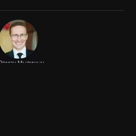
Роман Мылицын
AstraLinux