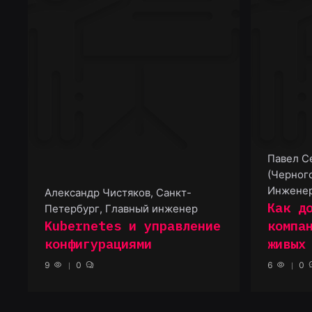
Павел С
(Черного
Инжене
Александр Чистяков
,
Санкт-
Как д
Петербург, Главный инженер
Kubernetes и управление
компа
конфигурациями
живых
9
0
6
0