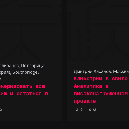
еливанов
,
Подгорица
Дмитрий Хасанов
,
Москва
рия), Southbridge,
Кликстрим в Авито
р
океризовать всю
Аналитика в
нию и остаться в
высоконагруженном
проекте
18
0