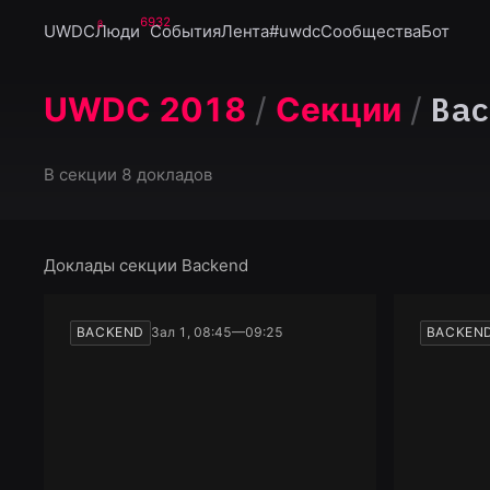
6932
UWDC
Люди
События
Лента
#uwdc
Сообщества
Бот
Bac
UWDC 2018
/
Секции
/
В секции
8 докладов
Доклады секции
Backend
BACKEND
Зал 1, 08:45—09:25
BACKEN