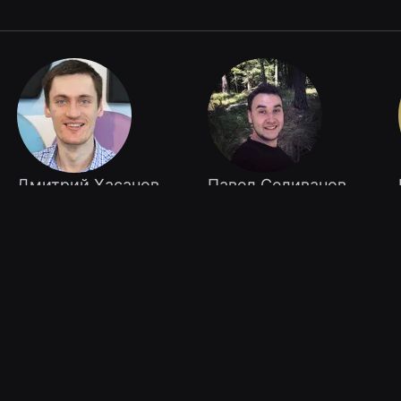
Дмитрий Хасанов
Павел Селиванов
Москва, Авито
Подгорица (Черногория),
Southbridge, Инженер
Инженер в компании
Southbridge.