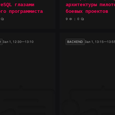
reSQL глазами
архитектуры пилот
ого программиста
боевых проектов
9
0
D
Зал 1, 12:30—13:10
BACKEND
Зал 1, 13:15—13:5