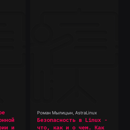
ое
Роман Мылицын
,
AstraLinux
онной
Безопасность в Linux -
рии и
что, как и о чем. Как