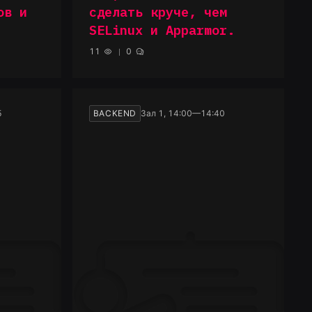
ов и
сделать круче, чем
SELinux и Apparmor.
11
0
5
BACKEND
Зал 1, 14:00—14:40