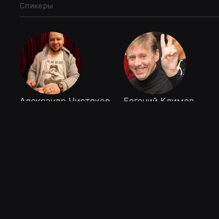
Спикеры
Александр Чистяков
Евгений Климов
Санкт-Петербург,
Разработчик компании
Главный инженер
Altinity (ClickHouse SaaS,
Александр Чистяков
ClickHouse consalting),
занимается заказной
mantainer clickhouse-
разработкой
backup, clickhouse-
программного
grafana, altinity-mcp,
обеспечения и
contributor altinity/skills,
автоматизацией
clickhouse-operator
инфраструктур с
использованием