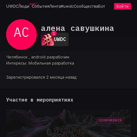
6932
UWDC
Люди
События
Лента
#uwdc
Сообщества
Бот
Войти
алена савушкина
АС
0
1
UWDC
2
3
4
Челябинск , android разрабочик
5
Интересы:
Мобильная разработка
6
7
8
Зарегистрировался 2 месяца назад
9
Участие в мероприятиях
CONFERENCE