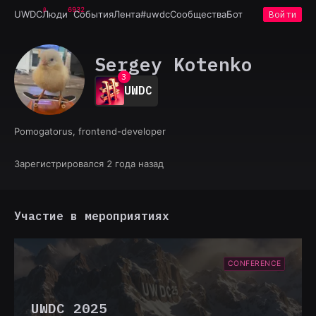
6932
UWDC
Люди
События
Лента
#uwdc
Сообщества
Бот
Войти
0
1
Sergey Kotenko
2
3
UWDC
4
5
6
Pomogatorus, frontend-developer
7
8
9
Зарегистрировался 2 года назад
Участие в мероприятиях
CONFERENCE
UWDC 2025