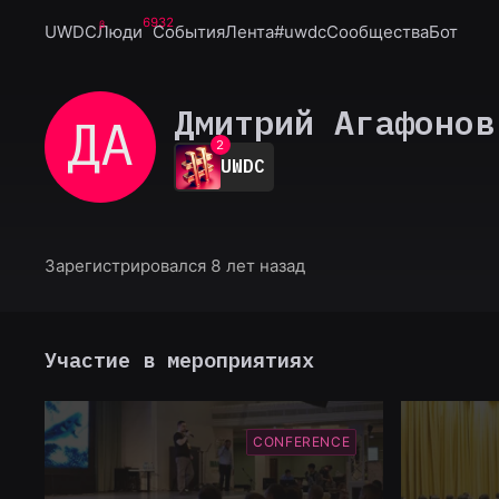
6932
UWDC
Люди
События
Лента
#uwdc
Сообщества
Бот
0
Дмитрий Агафонов
ДА
1
2
UWDC
3
4
5
6
7
Зарегистрировался 8 лет назад
8
9
Участие в мероприятиях
CONFERENCE