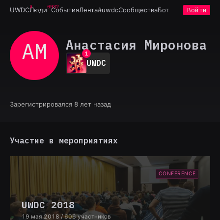
6932
UWDC
Люди
События
Лента
#uwdc
Сообщества
Бот
Войти
Анастасия Миронова
АМ
0
1
UWDC
2
3
4
5
6
Зарегистрировался 8 лет назад
7
8
9
Участие в мероприятиях
CONFERENCE
UWDC 2018
19 мая 2018
/ 606 участников