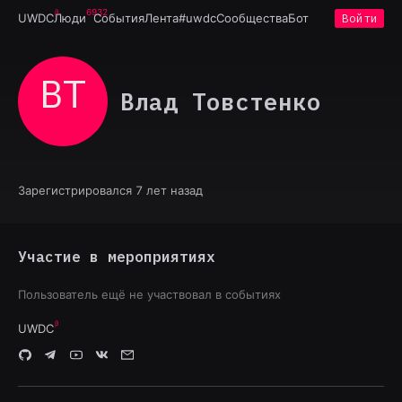
6932
UWDC
Люди
События
Лента
#uwdc
Сообщества
Бот
Войти
ВТ
Влад Товстенко
Зарегистрировался 7 лет назад
Участие в мероприятиях
Пользователь ещё не участвовал в событиях
UWDC