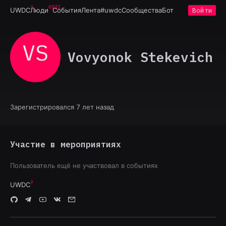
6932
UWDC
Люди
События
Лента
#uwdc
Сообщества
Бот
Войти
VS
Vovyonok Stekevich
Зарегистрировался 7 лет назад
Участие в мероприятиях
Пользователь ещё не участвовал в событиях
UWDC