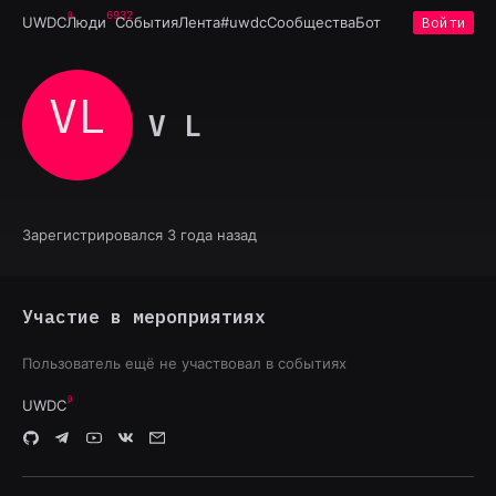
6932
UWDC
Люди
События
Лента
#uwdc
Сообщества
Бот
Войти
VL
V L
Зарегистрировался 3 года назад
Участие в мероприятиях
Пользователь ещё не участвовал в событиях
UWDC