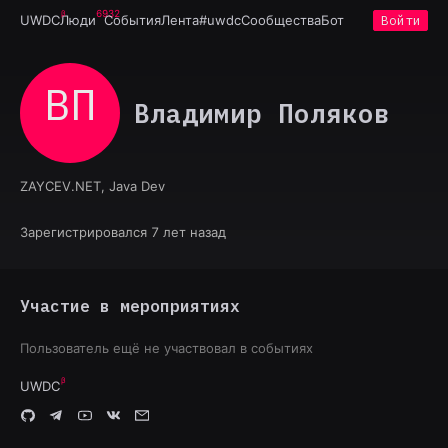
6932
UWDC
Люди
События
Лента
#uwdc
Сообщества
Бот
Войти
ВП
Владимир Поляков
ZAYCEV.NET, Java Dev
Зарегистрировался 7 лет назад
Участие в мероприятиях
Пользователь ещё не участвовал в событиях
UWDC