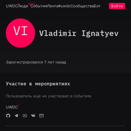
6932
UWDC
Люди
События
Лента
#uwdc
Сообщества
Бот
Войти
VI
Vladimir Ignatyev
Зарегистрировался 7 лет назад
Участие в мероприятиях
Пользователь ещё не участвовал в событиях
UWDC