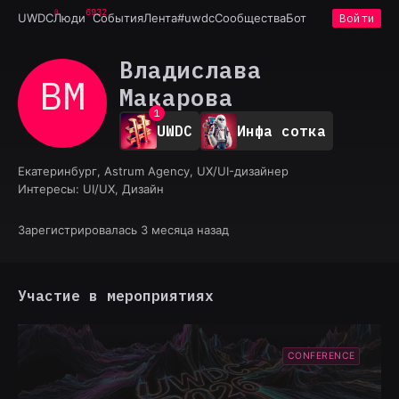
6932
UWDC
Люди
События
Лента
#uwdc
Сообщества
Бот
Войти
Владислава
ВМ
Макарова
0
1
UWDC
Инфа сотка
2
3
4
Екатеринбург, Astrum Agency, UX/UI-дизайнер
5
Интересы:
UI/UX, Дизайн
6
7
Зарегистрировалась 3 месяца назад
8
9
Участие в мероприятиях
CONFERENCE