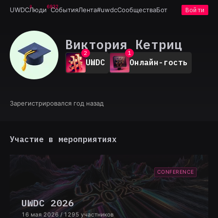
6932
UWDC
Люди
События
Лента
#uwdc
Сообщества
Бот
Войти
0
Виктория Кетриц
1
0
2
1
UWDC
Онлайн-гость
3
2
4
3
5
4
6
5
7
6
Зарегистрировался год назад
8
7
9
8
9
Участие в мероприятиях
CONFERENCE
UWDC 2026
16 мая 2026
/ 1295 участников