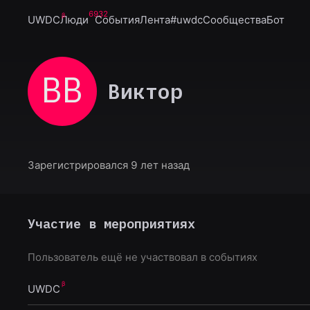
6932
UWDC
Люди
События
Лента
#uwdc
Сообщества
Бот
ВВ
Виктор
Зарегистрировался 9 лет назад
Участие в мероприятиях
Пользователь ещё не участвовал в событиях
UWDC